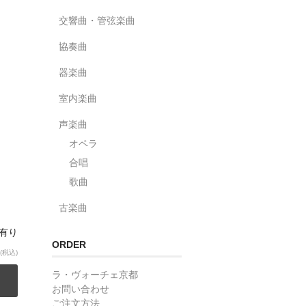
交響曲・管弦楽曲
協奏曲
器楽曲
室内楽曲
声楽曲
オペラ
合唱
歌曲
古楽曲
庫有り
ORDER
(税込)
ラ・ヴォーチェ京都
お問い合わせ
ご注文方法