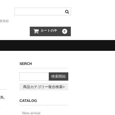
員登録
カートの中
0
SERCH
商品カテゴリー複合検索>
鳥,
CATALOG
O
New arrival