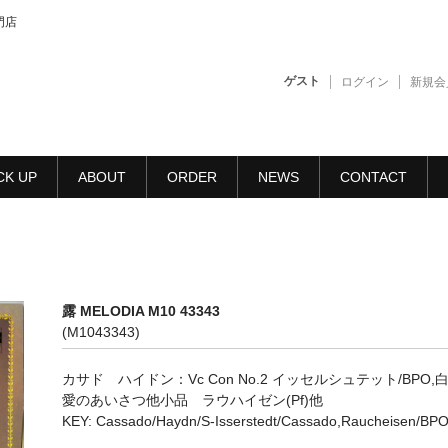
門店
ゲスト
ログイン
新規会
CK UP
ABOUT
ORDER
NEWS
CONTACT
露 MELODIA M10 43343
(M1043343)
カサド ハイドン：Vc Con No.2 イッセルシュテット/BPO,白
愛のあいさつ他小品 ラウハイゼン(Pf)他
KEY: Cassado/Haydn/S-Isserstedt/Cassado,Raucheisen/BP