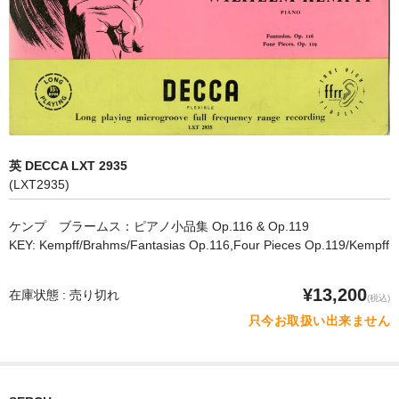
オペラ
歌曲
古楽曲
CD&BOOK
英 DECCA LXT 2935
PICK UP
(LXT2935)
ABOUT
ケンプ ブラームス：ピアノ小品集 Op.116 & Op.119
KEY: Kempff/Brahms/Fantasias Op.116,Four Pieces Op.119/Kempff
ORDER
NEWS
¥13,200
在庫状態 : 売り切れ
(税込)
只今お取扱い出来ません
CONTACT