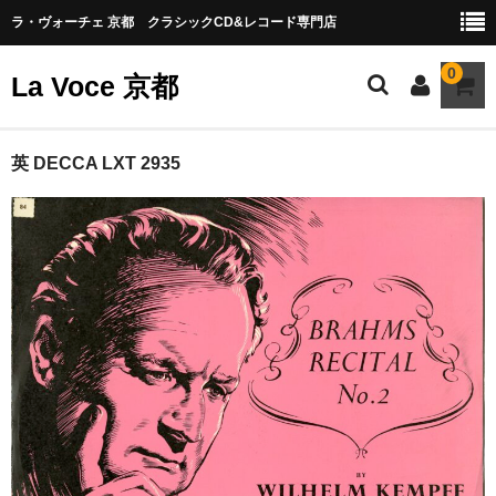
ラ・ヴォーチェ 京都 クラシックCD&レコード専門店
0
La Voce 京都
CATALOG LP
英 DECCA LXT 2935
New arrival
交響曲・管弦楽曲
協奏曲
室内楽曲
器楽曲
声楽曲
合唱