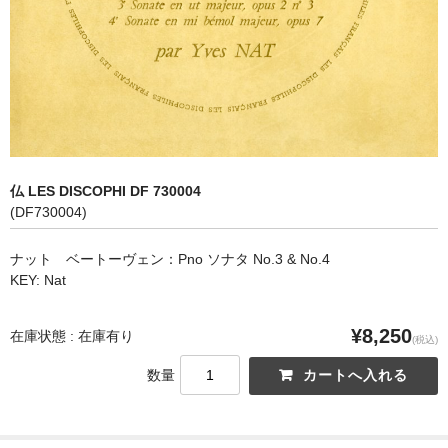
オペラ
歌曲
古楽曲
CD&BOOK
仏 LES DISCOPHI DF 730004
PICK UP
(DF730004)
ABOUT
ナット ベートーヴェン：Pno ソナタ No.3 & No.4
KEY: Nat
ORDER
NEWS
¥8,250
在庫状態 : 在庫有り
(税込)
CONTACT
数量