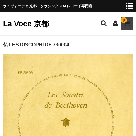
ラ・ヴォーチェ 京都 クラシックCD&レコード専門店
0
La Voce 京都
CATALOG LP
仏 LES DISCOPHI DF 730004
New arrival
交響曲・管弦楽曲
協奏曲
室内楽曲
器楽曲
声楽曲
合唱