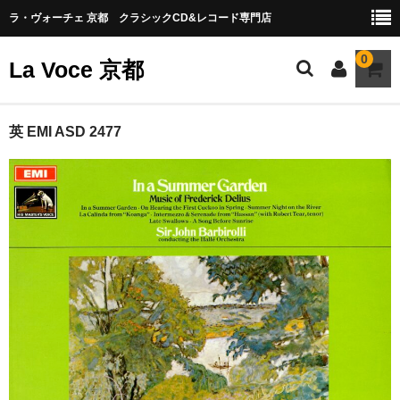
ラ・ヴォーチェ 京都 クラシックCD&レコード専門店
0
La Voce 京都
CATALOG LP
英 EMI ASD 2477
New arrival
交響曲・管弦楽曲
協奏曲
室内楽曲
器楽曲
声楽曲
合唱