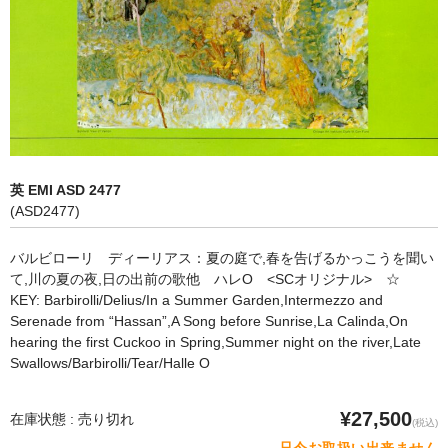
オペラ
歌曲
古楽曲
CD&BOOK
英 EMI ASD 2477
PICK UP
(ASD2477)
ABOUT
バルビローリ ディーリアス：夏の庭で,春を告げるかっこうを聞い
て,川の夏の夜,日の出前の歌他 ハレO <SCオリジナル> ☆
ORDER
KEY: Barbirolli/Delius/In a Summer Garden,Intermezzo and
Serenade from “Hassan”,A Song before Sunrise,La Calinda,On
NEWS
hearing the first Cuckoo in Spring,Summer night on the river,Late
Swallows/Barbirolli/Tear/Halle O
CONTACT
¥27,500
在庫状態 : 売り切れ
(税込)
只今お取扱い出来ません