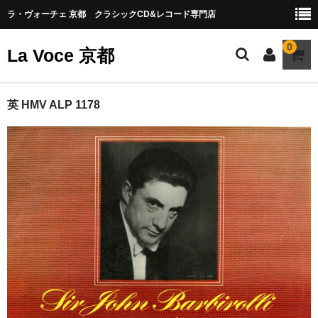
ラ・ヴォーチェ 京都 クラシックCD&レコード専門店
0
La Voce 京都
CATALOG LP
英 HMV ALP 1178
New arrival
交響曲・管弦楽曲
協奏曲
室内楽曲
器楽曲
声楽曲
合唱