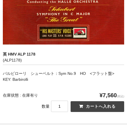
オペラ
歌曲
古楽曲
CD&BOOK
英 HMV ALP 1178
PICK UP
(ALP1178)
ABOUT
バルビローリ シューベルト：Sym No.9 HO <フラット盤>
KEY: Barbirolli
ORDER
NEWS
¥7,560
在庫状態 : 在庫有り
(税込)
CONTACT
数量