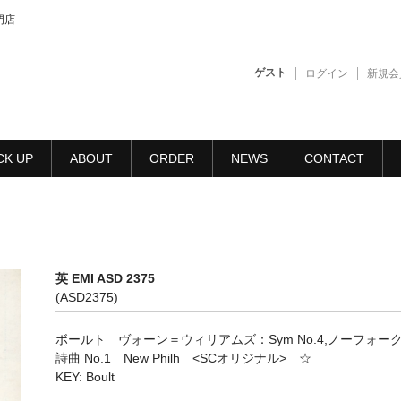
門店
ゲスト
ログイン
新規会
CK UP
ABOUT
ORDER
NEWS
CONTACT
英 EMI ASD 2375
(ASD2375)
ボールト ヴォーン＝ウィリアムズ：Sym No.4,ノーフォー
詩曲 No.1 New Philh <SCオリジナル> ☆
KEY: Boult