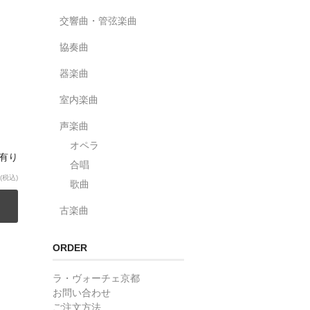
交響曲・管弦楽曲
協奏曲
器楽曲
室内楽曲
声楽曲
オペラ
庫有り
合唱
(税込)
歌曲
古楽曲
ORDER
ラ・ヴォーチェ京都
お問い合わせ
ご注文方法