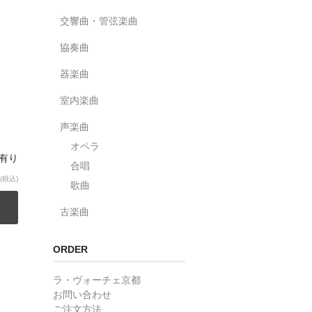
交響曲・管弦楽曲
協奏曲
器楽曲
室内楽曲
声楽曲
オペラ
庫有り
合唱
(税込)
歌曲
古楽曲
ORDER
ラ・ヴォーチェ京都
お問い合わせ
ご注文方法