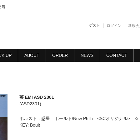
門店
ゲスト
ログイン
新規会
CK UP
ABOUT
ORDER
NEWS
CONTACT
英 EMI ASD 2301
(ASD2301)
ホルスト：惑星 ボールト/New Philh <SCオリジナル> ☆
KEY: Boult