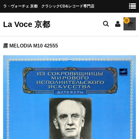
ラ・ヴォーチェ 京都 クラシックCD&レコード専門店
0
La Voce 京都
CATALOG LP
露 MELODIA M10 42555
New arrival
交響曲・管弦楽曲
協奏曲
室内楽曲
器楽曲
声楽曲
合唱