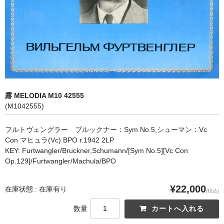
オペラ
歌曲
古楽曲
CD&BOOK
露 MELODIA M10 42555
PICK UP
(M1042555)
ABOUT
フルトヴェングラー ブルックナー：Sym No.5,シューマン：Vc
Con マヒュラ(Vc) BPO r.1942 2LP
ORDER
KEY: Furtwangler/Bruckner,Schumann/[Sym No.5][Vc Con
Op.129]/Furtwangler/Machula/BPO
NEWS
CONTACT
¥22,000
在庫状態 : 在庫有り
(税込)
数量