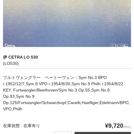
オペラ
歌曲
古楽曲
CD&BOOK
伊 CETRA LO 530
PICK UP
(LO530)
ABOUT
フルトヴェングラー ベートーヴェン：Sym No.3 BPO
r.1952/12/7,Sym.8 VPO r.1954/8/30,Sym No.9 Philh r.1954/8/22
ORDER
KEY: Furtwangler/Beethoven/Sym No.3 Op.55,Sym No.8
Op.93,Sym No.9
NEWS
Op.125/Furtwangler/Schwarzkopf,Cavelti,Haefliger,Edelmann/BPO,
VPO,Philh
CONTACT
¥9,720
在庫状態 : 在庫有り
(税込)