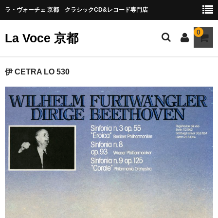
ラ・ヴォーチェ 京都 クラシックCD&レコード専門店
0
La Voce 京都
CATALOG LP
伊 CETRA LO 530
New arrival
交響曲・管弦楽曲
協奏曲
室内楽曲
器楽曲
声楽曲
合唱