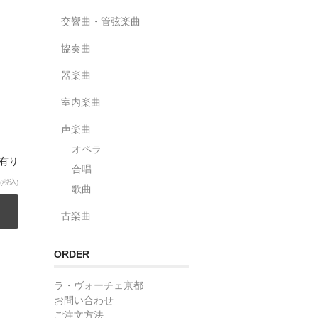
交響曲・管弦楽曲
協奏曲
器楽曲
室内楽曲
声楽曲
オペラ
庫有り
合唱
(税込)
歌曲
古楽曲
ORDER
ラ・ヴォーチェ京都
お問い合わせ
ご注文方法