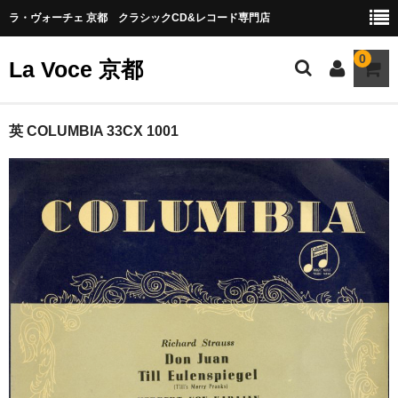
ラ・ヴォーチェ 京都 クラシックCD&レコード専門店
0
La Voce 京都
CATALOG LP
英 COLUMBIA 33CX 1001
New arrival
交響曲・管弦楽曲
協奏曲
室内楽曲
器楽曲
声楽曲
合唱