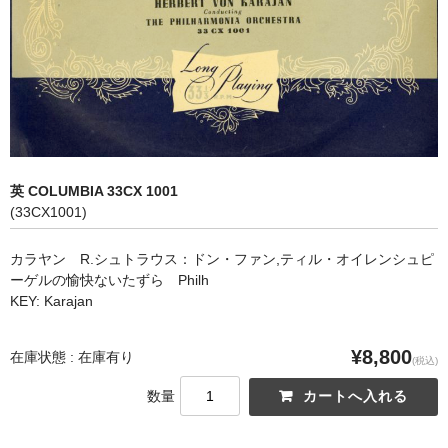
オペラ
歌曲
古楽曲
CD&BOOK
英 COLUMBIA 33CX 1001
PICK UP
(33CX1001)
ABOUT
カラヤン R.シュトラウス：ドン・ファン,ティル・オイレンシュピ
ーゲルの愉快ないたずら Philh
ORDER
KEY: Karajan
NEWS
¥8,800
在庫状態 : 在庫有り
(税込)
CONTACT
数量