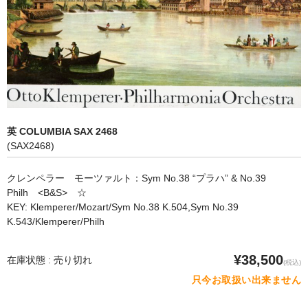
オペラ
歌曲
古楽曲
CD&BOOK
英 COLUMBIA SAX 2468
PICK UP
(SAX2468)
ABOUT
クレンペラー モーツァルト：Sym No.38 “プラハ” & No.39
Philh <B&S> ☆
ORDER
KEY: Klemperer/Mozart/Sym No.38 K.504,Sym No.39
K.543/Klemperer/Philh
NEWS
CONTACT
¥38,500
在庫状態 : 売り切れ
(税込)
只今お取扱い出来ません