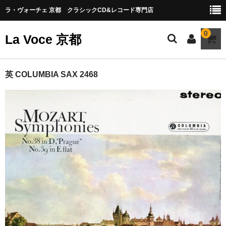
ラ・ヴォーチェ 京都 クラシックCD&レコード専門店
0
La Voce 京都
CATALOG LP
英 COLUMBIA SAX 2468
New arrival
交響曲・管弦楽曲
協奏曲
室内楽曲
器楽曲
声楽曲
合唱