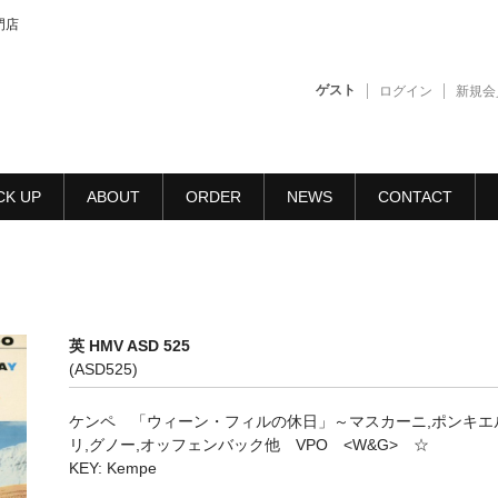
門店
ゲスト
ログイン
新規会
CK UP
ABOUT
ORDER
NEWS
CONTACT
英 HMV ASD 525
(ASD525)
ケンペ 「ウィーン・フィルの休日」～マスカーニ,ポンキエ
リ,グノー,オッフェンバック他 VPO <W&G> ☆
KEY: Kempe