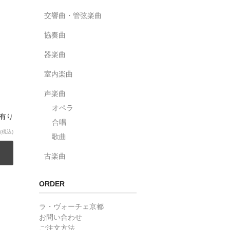
交響曲・管弦楽曲
協奏曲
器楽曲
室内楽曲
声楽曲
オペラ
庫有り
合唱
(税込)
歌曲
古楽曲
ORDER
ラ・ヴォーチェ京都
お問い合わせ
ご注文方法