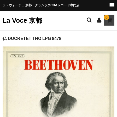
ラ・ヴォーチェ 京都 クラシックCD&レコード専門店
0
La Voce 京都
CATALOG LP
仏 DUCRETET THO LPG 8478
New arrival
交響曲・管弦楽曲
協奏曲
室内楽曲
器楽曲
声楽曲
合唱