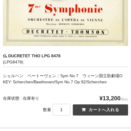
オペラ
歌曲
古楽曲
CD&BOOK
仏 DUCRETET THO LPG 8478
PICK UP
(LPG8478)
ABOUT
シェルヘン ベートーヴェン：Sym No.7 ウィーン国立歌劇場O
KEY: Scherchen/Beethoven/Sym No.7 Op.92/Scherchen
ORDER
NEWS
¥13,200
在庫状態 : 在庫有り
(税込)
CONTACT
数量