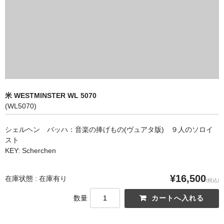
オペラ
歌曲
古楽曲
CD&BOOK
米 WESTMINSTER WL 5070
PICK UP
(WL5070)
ABOUT
シェルヘン バッハ：音楽の捧げもの(ヴュアタ版) ９人のソロイ
スト
ORDER
KEY: Scherchen
NEWS
¥16,500
在庫状態 : 在庫有り
(税込)
CONTACT
数量