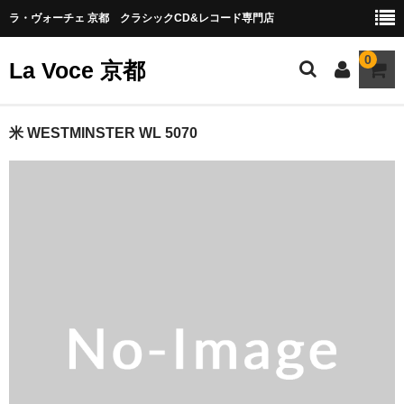
ラ・ヴォーチェ 京都 クラシックCD&レコード専門店
0
La Voce 京都
CATALOG LP
米 WESTMINSTER WL 5070
New arrival
交響曲・管弦楽曲
協奏曲
室内楽曲
器楽曲
声楽曲
合唱