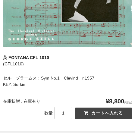
オペラ
歌曲
古楽曲
CD&BOOK
英 FONTANA CFL 1010
PICK UP
(CFL1010)
ABOUT
セル ブラームス：Sym No.1 Clevlnd r.1957
KEY: Serkin
ORDER
NEWS
¥8,800
在庫状態 : 在庫有り
(税込)
CONTACT
数量