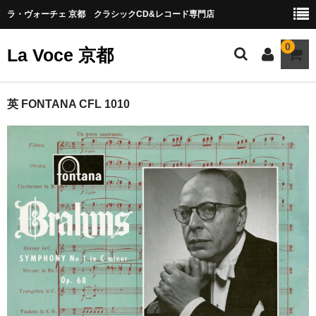
ラ・ヴォーチェ 京都 クラシックCD&レコード専門店
0
La Voce 京都
CATALOG LP
英 FONTANA CFL 1010
New arrival
交響曲・管弦楽曲
協奏曲
室内楽曲
器楽曲
声楽曲
合唱