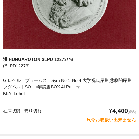
オペラ
歌曲
古楽曲
CD&BOOK
洪 HUNGAROTON SLPD 12273/76
PICK UP
(SLPD12273)
ABOUT
G.レヘル ブラームス：Sym No.1-No.4,大学祝典序曲,悲劇的序曲
ブダペストSO <解説書BOX 4LP> ☆
ORDER
KEY: Lehel
NEWS
¥4,400
在庫状態 : 売り切れ
(税込)
CONTACT
只今お取扱い出来ません