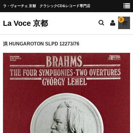
ラ・ヴォーチェ 京都 クラシックCD&レコード専門店
0
La Voce 京都
CATALOG LP
洪 HUNGAROTON SLPD 12273/76
New arrival
交響曲・管弦楽曲
協奏曲
室内楽曲
器楽曲
声楽曲
合唱