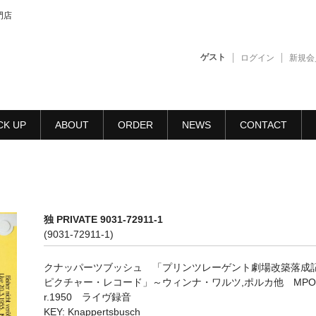
門店
ゲスト
ログイン
新規会
CK UP
ABOUT
ORDER
NEWS
CONTACT
独 PRIVATE 9031-72911-1
(9031-72911-1)
クナッパーツブッシュ 「プリンツレーゲント劇場改築落成
ピクチャー・レコード」～ウィンナ・ワルツ,ポルカ他 MP
r.1950 ライヴ録音
KEY: Knappertsbusch