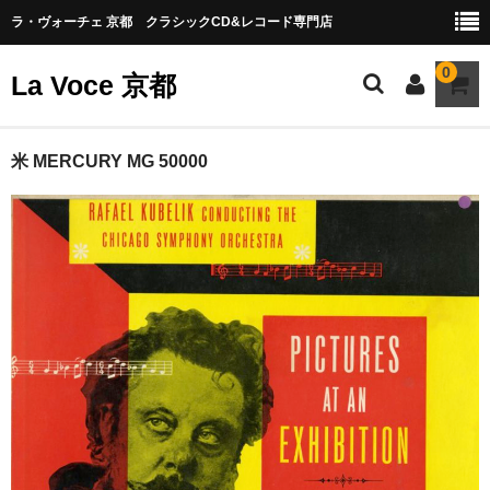
ラ・ヴォーチェ 京都 クラシックCD&レコード専門店
0
La Voce 京都
CATALOG LP
米 MERCURY MG 50000
New arrival
交響曲・管弦楽曲
協奏曲
室内楽曲
器楽曲
声楽曲
合唱