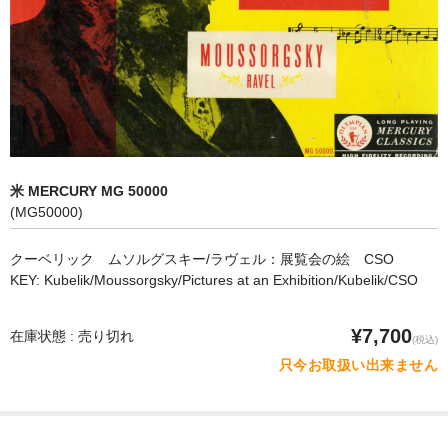
オペラ
歌曲
古楽曲
CD&BOOK
米 MERCURY MG 50000
PICK UP
(MG50000)
ABOUT
クーベリック ムソルグスキー/ラヴェル：展覧会の絵 CSO
KEY: Kubelik/Moussorgsky/Pictures at an Exhibition/Kubelik/CSO
ORDER
NEWS
¥7,700
在庫状態 : 売り切れ
(税込)
只今お取扱い出来ません
CONTACT