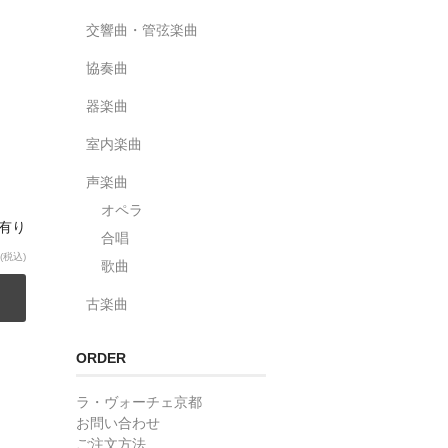
交響曲・管弦楽曲
協奏曲
器楽曲
室内楽曲
声楽曲
オペラ
庫有り
合唱
(税込)
歌曲
古楽曲
ORDER
ラ・ヴォーチェ京都
お問い合わせ
ご注文方法