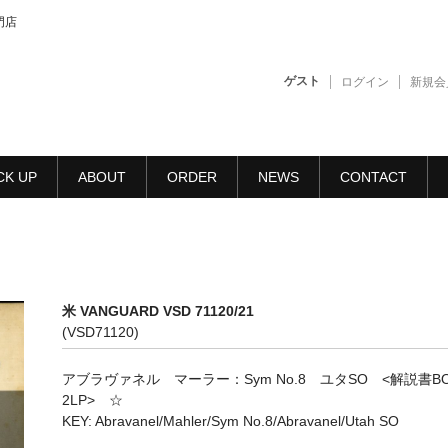
門店
ゲスト
ログイン
新規会
CK UP
ABOUT
ORDER
NEWS
CONTACT
米 VANGUARD VSD 71120/21
(VSD71120)
アブラヴァネル マーラー：Sym No.8 ユタSO <解説書B
2LP> ☆
KEY: Abravanel/Mahler/Sym No.8/Abravanel/Utah SO