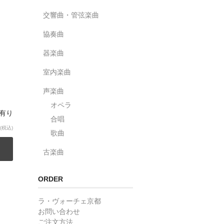
交響曲・管弦楽曲
協奏曲
器楽曲
室内楽曲
声楽曲
オペラ
庫有り
合唱
(税込)
歌曲
古楽曲
ORDER
ラ・ヴォーチェ京都
お問い合わせ
ご注文方法