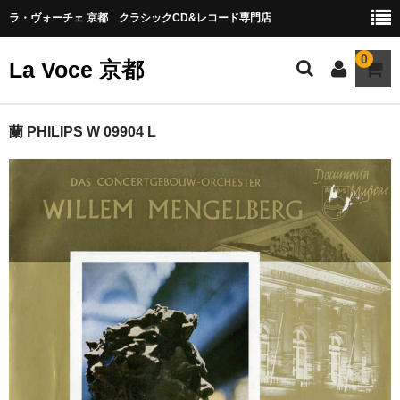
ラ・ヴォーチェ 京都 クラシックCD&レコード専門店
0
La Voce 京都
CATALOG LP
蘭 PHILIPS W 09904 L
New arrival
交響曲・管弦楽曲
協奏曲
室内楽曲
器楽曲
声楽曲
合唱