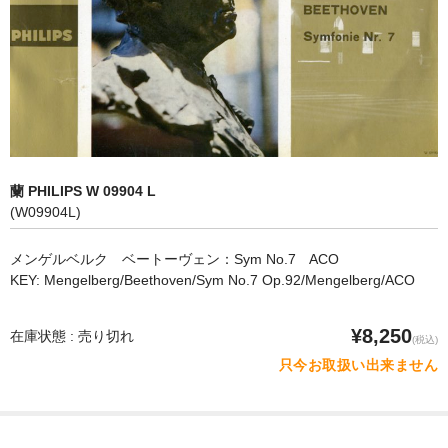
オペラ
歌曲
古楽曲
CD&BOOK
蘭 PHILIPS W 09904 L
PICK UP
(W09904L)
ABOUT
メンゲルベルク ベートーヴェン：Sym No.7 ACO
KEY: Mengelberg/Beethoven/Sym No.7 Op.92/Mengelberg/ACO
ORDER
NEWS
¥8,250
在庫状態 : 売り切れ
(税込)
只今お取扱い出来ません
CONTACT