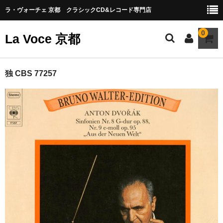
ラ・ヴォーチェ 京都 クラシックCD&レコード専門店
0
La Voce 京都
CATALOG LP
独 CBS 77257
New arrival
交響曲・管弦楽曲
協奏曲
室内楽曲
器楽曲
声楽曲
合唱