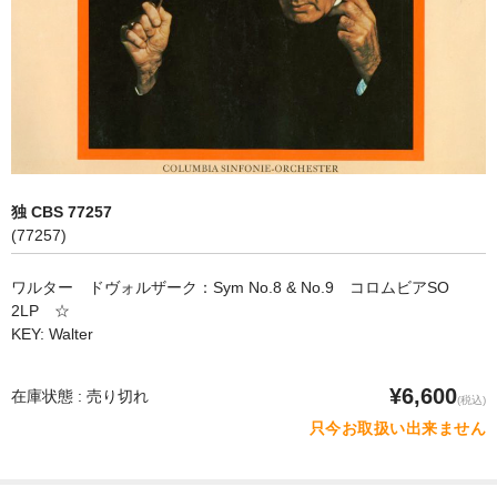
オペラ
歌曲
古楽曲
CD&BOOK
独 CBS 77257
PICK UP
(77257)
ABOUT
ワルター ドヴォルザーク：Sym No.8 & No.9 コロムビアSO
2LP ☆
ORDER
KEY: Walter
NEWS
¥6,600
在庫状態 : 売り切れ
(税込)
CONTACT
只今お取扱い出来ません