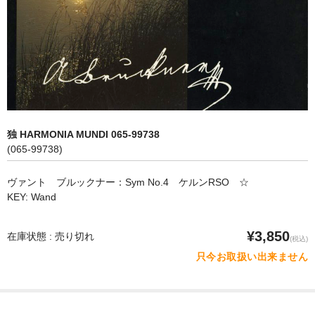
オペラ
歌曲
古楽曲
CD&BOOK
独 HARMONIA MUNDI 065-99738
PICK UP
(065-99738)
ABOUT
ヴァント ブルックナー：Sym No.4 ケルンRSO ☆
KEY: Wand
ORDER
NEWS
¥3,850
在庫状態 : 売り切れ
(税込)
只今お取扱い出来ません
CONTACT