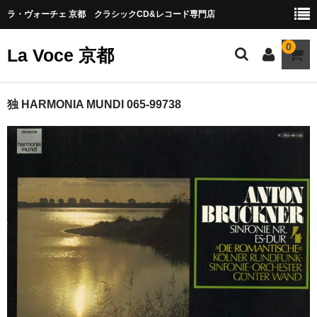
ラ・ヴォーチェ 京都 クラシックCD&レコード専門店
0
La Voce 京都
CATALOG LP
独 HARMONIA MUNDI 065-99738
New arrival
交響曲・管弦楽曲
協奏曲
室内楽曲
器楽曲
声楽曲
合唱