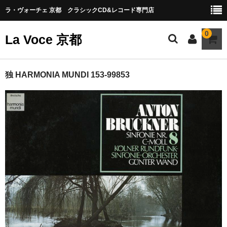
ラ・ヴォーチェ 京都 クラシックCD&レコード専門店
0
La Voce 京都
CATALOG LP
独 HARMONIA MUNDI 153-99853
New arrival
交響曲・管弦楽曲
協奏曲
室内楽曲
器楽曲
声楽曲
合唱