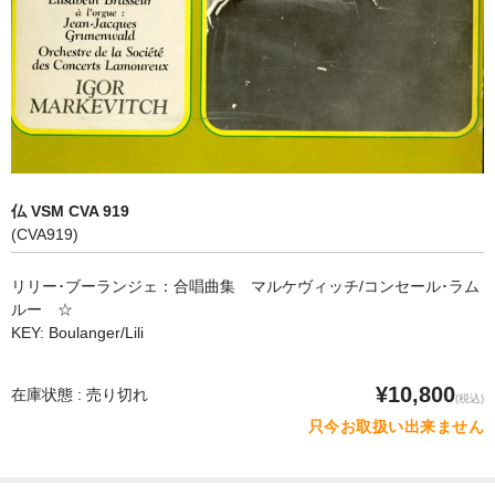
オペラ
歌曲
古楽曲
CD&BOOK
仏 VSM CVA 919
PICK UP
(CVA919)
ABOUT
リリー･ブーランジェ：合唱曲集 マルケヴィッチ/コンセール･ラム
ルー ☆
ORDER
KEY: Boulanger/Lili
NEWS
¥10,800
在庫状態 : 売り切れ
(税込)
CONTACT
只今お取扱い出来ません