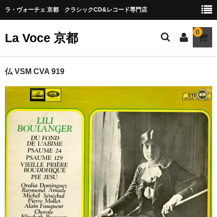
ラ・ヴォーチェ 京都 クラシックCD&レコード専門店
0
La Voce 京都
CATALOG LP
仏 VSM CVA 919
New arrival
交響曲・管弦楽曲
協奏曲
室内楽曲
器楽曲
声楽曲
合唱