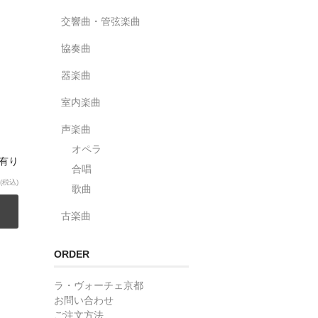
交響曲・管弦楽曲
協奏曲
器楽曲
室内楽曲
声楽曲
オペラ
庫有り
合唱
(税込)
歌曲
古楽曲
ORDER
ラ・ヴォーチェ京都
お問い合わせ
ご注文方法