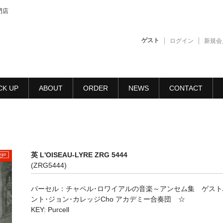
門店
ゲスト
ログイン
新規会
CK UP
ABOUT
ORDER
NEWS
CONTACT
英 L'OISEAU-LYRE ZRG 5444
(ZRG5444)
パーセル：チャペル･ロワイアルの音楽～アンセム集 ゲスト
ント･ジョン･カレッジCho アカデミー合奏団 ☆
KEY: Purcell