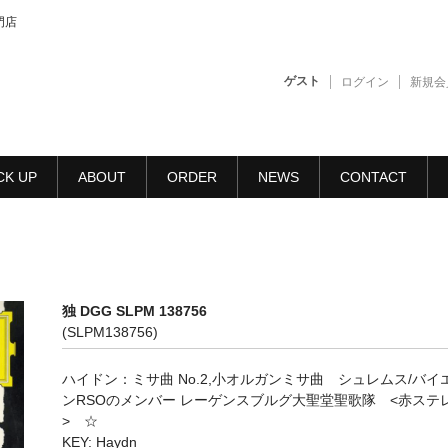
門店
ゲスト
ログイン
新規会
CK UP
ABOUT
ORDER
NEWS
CONTACT
独 DGG SLPM 138756
(SLPM138756)
ハイドン：ミサ曲 No.2,小オルガンミサ曲 シュレムス/バイ
ンRSOのメンバー レーゲンスブルグ大聖堂聖歌隊 <赤ステ
> ☆
KEY: Haydn