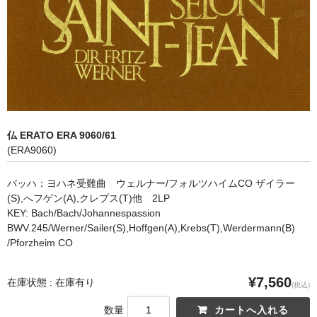
オペラ
歌曲
古楽曲
CD&BOOK
仏 ERATO ERA 9060/61
PICK UP
(ERA9060)
ABOUT
バッハ：ヨハネ受難曲 ウェルナー/フォルツハイムCO ザイラー
(S),へフゲン(A),クレプス(T)他 2LP
ORDER
KEY: Bach/Bach/Johannespassion
BWV.245/Werner/Sailer(S),Hoffgen(A),Krebs(T),Werdermann(B)
NEWS
/Pforzheim CO
CONTACT
¥7,560
在庫状態 : 在庫有り
(税込)
数量