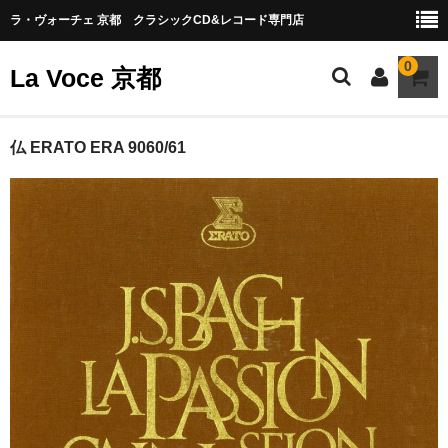
ラ・ヴォーチェ 京都 クラシックCD&レコード専門店
0
La Voce 京都
CATALOG LP
仏 ERATO ERA 9060/61
New arrival
交響曲・管弦楽曲
協奏曲
室内楽曲
器楽曲
声楽曲
合唱