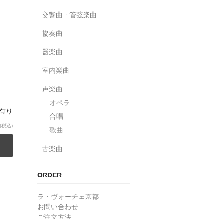
交響曲・管弦楽曲
協奏曲
器楽曲
室内楽曲
声楽曲
オペラ
庫有り
合唱
(税込)
歌曲
古楽曲
ORDER
ラ・ヴォーチェ京都
お問い合わせ
ご注文方法