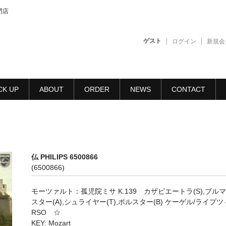
門店
ゲスト
ログイン
新規会
CK UP
ABOUT
ORDER
NEWS
CONTACT
仏 PHILIPS 6500866
(6500866)
モーツァルト：孤児院ミサ K.139 カザピエートラ(S),ブル
スター(A),シュライヤー(T),ポルスター(B) ケーゲル/ライプ
RSO ☆
KEY: Mozart