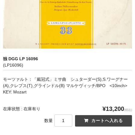
オペラ
歌曲
古楽曲
CD&BOOK
独 DGG LP 16096
PICK UP
(LP16096)
ABOUT
モーツァルト：「戴冠式」ミサ曲 シュターダー(S),S.ワーグナー
(A),クレプス(T),グラインドル(B) マルケヴィッチ/BPO <10inch>
ORDER
KEY: Mozart
NEWS
¥13,200
在庫状態 : 在庫有り
(税込)
CONTACT
数量