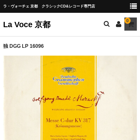
ラ・ヴォーチェ 京都 クラシックCD&レコード専門店
0
La Voce 京都
CATALOG LP
独 DGG LP 16096
New arrival
交響曲・管弦楽曲
協奏曲
室内楽曲
器楽曲
声楽曲
合唱