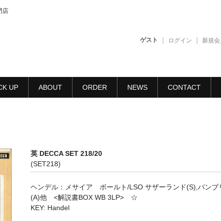
門店
ゲスト
ログイン
新規会
CK UP
ABOUT
ORDER
NEWS
CONTACT
英 DECCA SET 218/20
(SET218)
ヘンデル：メサイア ボールト/LSO サザーランド(S),バンブ
(A)他 <解説書BOX WB 3LP> ☆
KEY: Handel