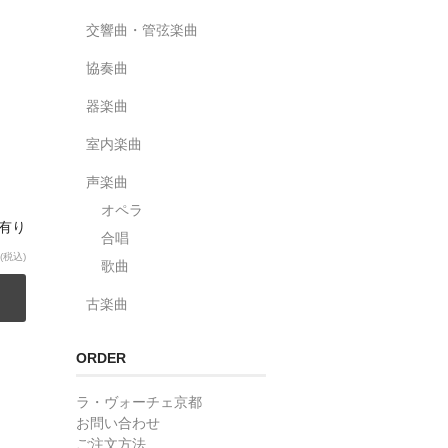
交響曲・管弦楽曲
協奏曲
器楽曲
室内楽曲
声楽曲
オペラ
庫有り
合唱
(税込)
歌曲
古楽曲
ORDER
ラ・ヴォーチェ京都
お問い合わせ
ご注文方法