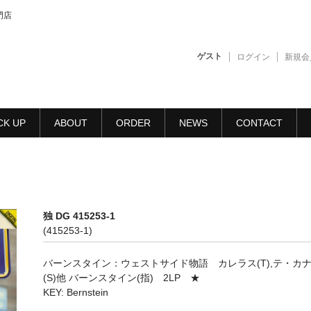
門店
ゲスト
ログイン
新規会
CK UP
ABOUT
ORDER
NEWS
CONTACT
独 DG 415253-1
(415253-1)
バーンスタイン：ウェストサイド物語 カレラス(T),テ・カ
(S)他 バーンスタイン(指) 2LP ★
KEY: Bernstein