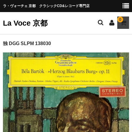
ラ・ヴォーチェ 京都 クラシックCD&レコード専門店
0
La Voce 京都
CATALOG LP
独 DGG SLPM 138030
New arrival
交響曲・管弦楽曲
協奏曲
室内楽曲
器楽曲
声楽曲
合唱