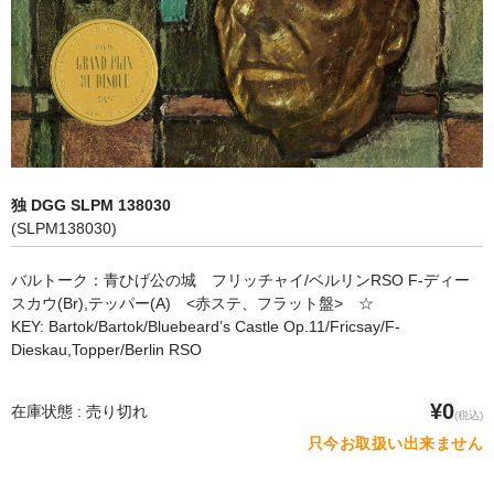
オペラ
歌曲
古楽曲
CD&BOOK
独 DGG SLPM 138030
PICK UP
(SLPM138030)
ABOUT
バルトーク：青ひげ公の城 フリッチャイ/ベルリンRSO F-ディー
スカウ(Br),テッパー(A) <赤ステ、フラット盤> ☆
ORDER
KEY: Bartok/Bartok/Bluebeard’s Castle Op.11/Fricsay/F-
Dieskau,Topper/Berlin RSO
NEWS
CONTACT
¥0
在庫状態 : 売り切れ
(税込)
只今お取扱い出来ません