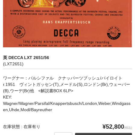
オペラ
歌曲
古楽曲
CD&BOOK
英 DECCA LXT 2651/56
PICK UP
(LXT2651)
ABOUT
ワーグナー：パルシファル クナッパーツブッシュ/バイロイト
r.1951 ヴィントガッセン(T),メードル(S),ロンドン(Br),ウェーバー
ORDER
(B),ウーデ(Br)他 <解説書BOX 6LP>
KEY:
NEWS
Wagner/Wagner/Parsifal/Knappertsbusch/London,Weber,Windgass
en,Uhde,Modl/Bayreuther
CONTACT
¥52,800
在庫状態 : 在庫有り
(税込)