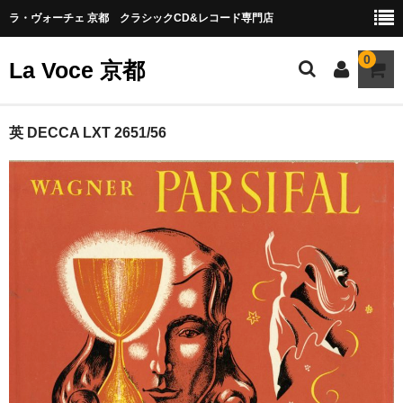
ラ・ヴォーチェ 京都 クラシックCD&レコード専門店
0
La Voce 京都
CATALOG LP
英 DECCA LXT 2651/56
New arrival
交響曲・管弦楽曲
協奏曲
室内楽曲
器楽曲
声楽曲
合唱