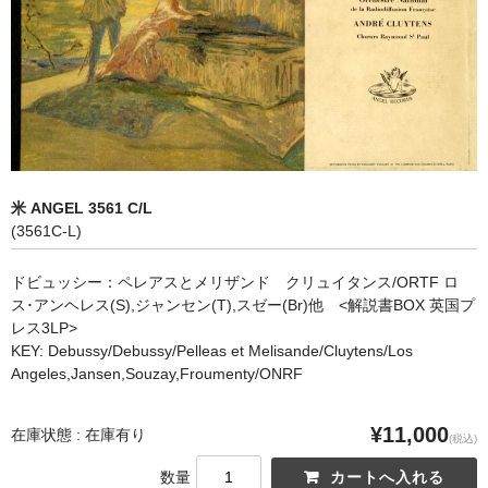
オペラ
歌曲
古楽曲
CD&BOOK
米 ANGEL 3561 C/L
PICK UP
(3561C-L)
ABOUT
ドビュッシー：ペレアスとメリザンド クリュイタンス/ORTF ロ
ス･アンヘレス(S),ジャンセン(T),スゼー(Br)他 <解説書BOX 英国プ
ORDER
レス3LP>
KEY: Debussy/Debussy/Pelleas et Melisande/Cluytens/Los
NEWS
Angeles,Jansen,Souzay,Froumenty/ONRF
CONTACT
¥11,000
在庫状態 : 在庫有り
(税込)
数量