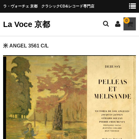
ラ・ヴォーチェ 京都 クラシックCD&レコード専門店
0
La Voce 京都
CATALOG LP
米 ANGEL 3561 C/L
New arrival
交響曲・管弦楽曲
協奏曲
室内楽曲
器楽曲
声楽曲
合唱