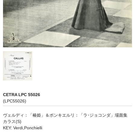
オペラ
歌曲
古楽曲
CD&BOOK
PICK UP
ABOUT
ORDER
CETRA LPC 55026
NEWS
(LPC55026)
CONTACT
ヴェルディ：「椿姫」＆ポンキエルリ：「ラ･ジョコンダ」場面集
カラス(S)
KEY: Verdi,Ponchielli