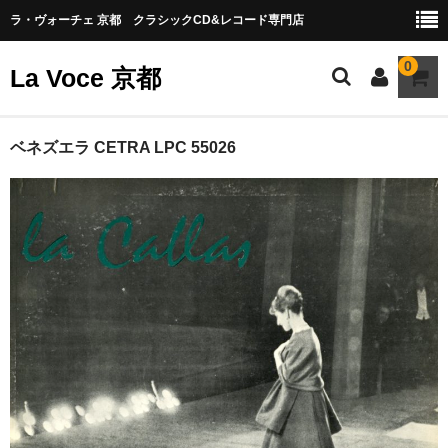
ラ・ヴォーチェ 京都 クラシックCD&レコード専門店
0
La Voce 京都
CATALOG LP
ベネズエラ CETRA LPC 55026
New arrival
交響曲・管弦楽曲
協奏曲
室内楽曲
器楽曲
声楽曲
合唱