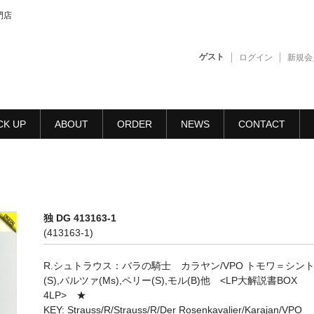
門店
ゲスト
ログイン
新規会
CK UP
ABOUT
ORDER
NEWS
CONTACT
独 DG 413163-1
(413163-1)
R.シュトラウス：バラの騎士 カラヤン/VPO トモワ＝シン
(S),バルツァ(Ms),ペリー(S),モル(B)他 <LP大解説書BOX
4LP> ★
KEY: Strauss/R/Strauss/R/Der Rosenkavalier/Karajan/VPO