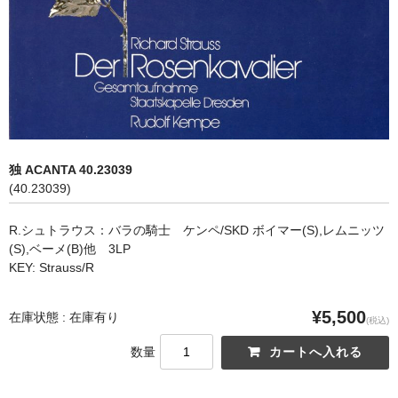
オペラ
歌曲
古楽曲
CD&BOOK
独 ACANTA 40.23039
PICK UP
(40.23039)
ABOUT
R.シュトラウス：バラの騎士 ケンペ/SKD ボイマー(S),レムニッツ
(S),ベーメ(B)他 3LP
ORDER
KEY: Strauss/R
NEWS
¥5,500
在庫状態 : 在庫有り
(税込)
CONTACT
数量