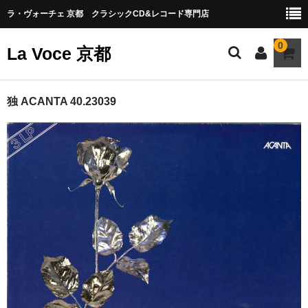
ラ・ヴォーチェ 京都 クラシックCD&レコード専門店
0
La Voce 京都
CATALOG LP
独 ACANTA 40.23039
New arrival
交響曲・管弦楽曲
協奏曲
室内楽曲
器楽曲
声楽曲
合唱