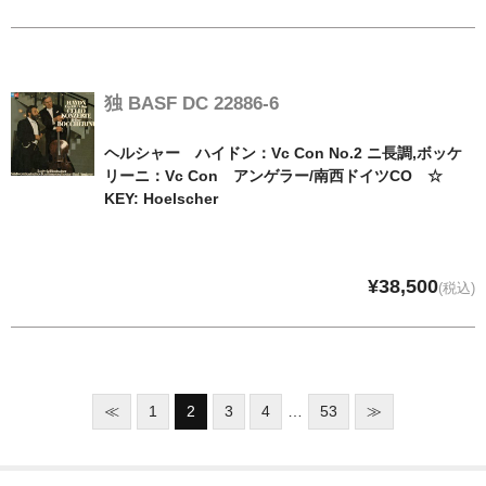
独 BASF DC 22886-6
ヘルシャー ハイドン：Vc Con No.2 ニ長調,ボッケ
リーニ：Vc Con アンゲラー/南西ドイツCO ☆
KEY: Hoelscher
¥38,500
(税込)
≪
1
2
3
4
…
53
≫