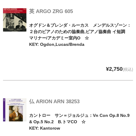
オペラ
英 ARGO ZRG 605
歌曲
オグドン＆ブレンダ・ルーカス メンデルスゾーン：
２台のピアノのための協奏曲,ピアノ協奏曲 イ短調
古楽曲
マリナー/アカデミー室内O ☆
KEY: Ogdon,Lucas/Brenda
CD&BOOK
PICK UP
¥2,750
(税込)
ABOUT
ORDER
NEWS
仏 ARION ARN 38253
CONTACT
カントロー サン＝ジョルジュ：Vn Con Op.8 No.9
& Op.5 No.2 B.トマCO ☆
KEY: Kantorow