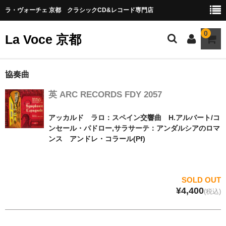
ラ・ヴォーチェ 京都 クラシックCD&レコード専門店
0
La Voce 京都
CATALOG LP
協奏曲
英 ARC RECORDS FDY 2057
New arrival
交響曲・管弦楽曲
アッカルド ラロ：スペイン交響曲 H.アルバート/コ
ンセール・パドロー,サラサーテ：アンダルシアのロマ
協奏曲
ンス アンドレ・コラール(Pf)
室内楽曲
器楽曲
SOLD OUT
¥4,400
(税込)
声楽曲
合唱