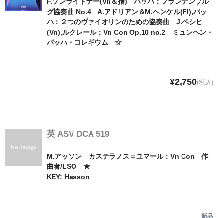
F.ゾンライトナー(Vn＆指) バッハ：ブランデンブル
グ協奏曲 No.4 A.アドリアン＆M.ヘンケル(Fl),バッ
ハ：２つのヴァイオリンのための協奏曲 J.ベシヒ
(Vn),ルクレール：Vn Con Op.10 no.2 ミュンヘン・
バッハ・コレギウム ☆
¥2,750
(税込)
英 ASV DCA 519
M.アッソン カステラノス＝ユマール：Vn Con 作
曲者/LSO ★
KEY: Hasson
新品